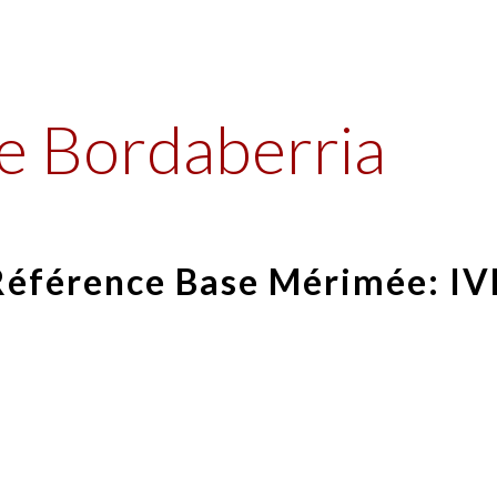
ip to main content
Skip to navigat
 Bordaberria
Référence Base Mérimée:
IV