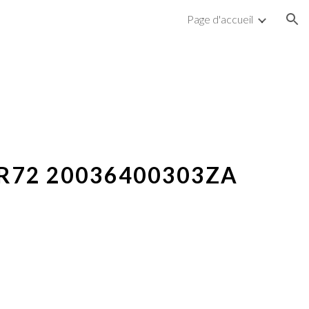
Page d'accueil
ion
R72 20036400303ZA