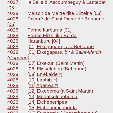
4027
la Salle d' Ascoumbeguy à Lantabat
[05]
4028
Maison de Maître dite Elizeiria [03]
4028
Prieuré de Saint Pierre de Behaune
[06]
4028
Ferme Iturburua [31]
4028
Ferme Elizeiriko Borda
4028
Haranburu [04]
4028
[01] Etxegapare,
a. à Behaune
4028
[01] Etxegapare,
b : à Saint-Martin
(disparue)
4028
[07] Etxexuri (Saint Martin)
4028
[08] Elissetchea (Behaune)
4028
[09] Errekalde *)
4028
[10] Laphitz *)
4028
[11] Agerrea *)
4028
[12] Etxeberria (à Saint Martin)
4028
[13] Mehatsetcheberria
4028
[14] Etcheberripea
4028
[15] Etcheberricoborda