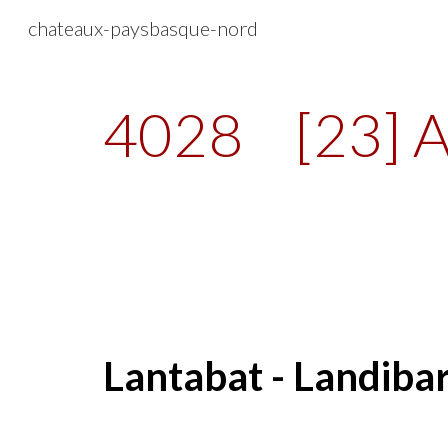
chateaux-paysbasque-nord
Sk
4028
[23] 
Lantabat - Landiba