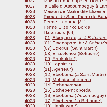
4027
Maison Forte appelée Donoztei
4027
la Salle d' Ascoumbeguy à Lan
4028
Maison de Maître dite Elizeiria 
4028
Prieuré de Saint Pierre de Beh
4028
Ferme Iturburua [31]
4028
Ferme Elizeiriko Borda
4028
Haranburu [04]
4028
[01] Etxegapare,
a. à Behaune
4028
[01] Etxegapare,
b : à Saint-Ma
4028
[07] Etxexuri (Saint Martin)
4028
[08] Elissetchea (Behaune)
4028
[09] Errekalde *)
4028
[10] Laphitz *)
4028
[11] Agerrea *)
4028
[12] Etxeberria (à Saint Martin)
4028
[13] Mehatsetcheberria
4028
[14] Etcheberripea
4028
[15] Etcheberricoborda
4028
[16] Etxeberria ( Ascombeguy) 
4028
[17] Etxeberria ( à Behaune)
4028
[18] Hegiluzea *)