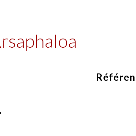
ip to main content
Skip to navigat
Arsaphaloa
Référen
r