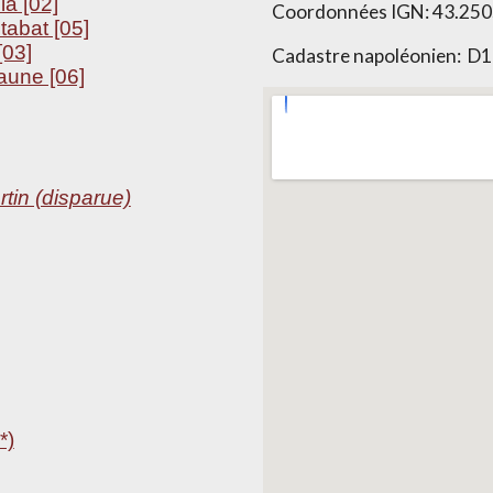
a [02]
Coordonnées IGN:
43.250
tabat [05]
[03]
Cadastre napoléonien:
D1
aune [06]
rtin (disparue)
*)