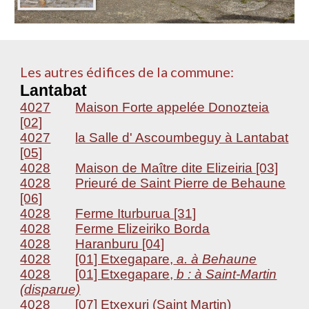
Les autres édifices de la commune:
Lantabat
4027
Maison Forte appelée Donozteia
[02]
4027
la Salle d' Ascoumbeguy à Lantabat
[05]
4028
Maison de Maître dite Elizeiria [03]
4028
Prieuré de Saint Pierre de Behaune
[06]
4028
Ferme Iturburua [31]
4028
Ferme Elizeiriko Borda
4028
Haranburu [04]
4028
[01] Etxegapare,
a. à Behaune
4028
[01] Etxegapare,
b : à Saint-Martin
(disparue)
4028
[07] Etxexuri (Saint Martin)