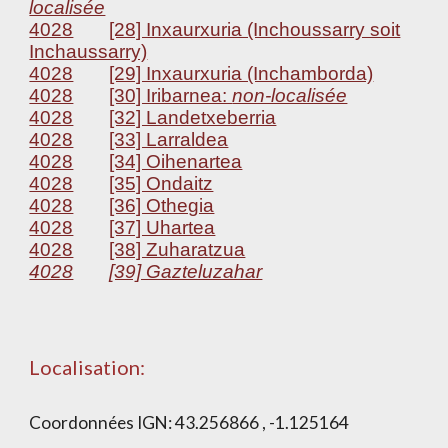
localisée
4028
[28] Inxaurxuria (Inchoussarry soit
Inchaussarry)
4028
[29] Inxaurxuria (Inchamborda)
4028
[30] Iribarnea:
non-localisée
4028
[32] Landetxeberria
4028
[33] Larraldea
4028
[34] Oihenartea
4028
[35] Ondaitz
4028
[36] Othegia
4028
[37] Uhartea
4028
[38] Zuharatzua
4028
[39] Gazteluzahar
Localisation:
Coordonnées IGN:
43.256866 , -1.125164