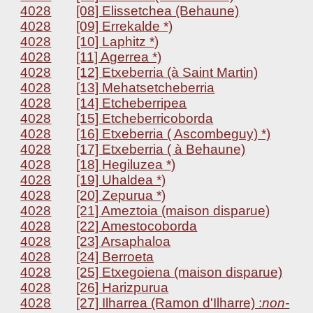
4028
[08] Elissetchea (Behaune)
4028
[09] Errekalde *)
4028
[10] Laphitz *)
4028
[11] Agerrea *)
4028
[12] Etxeberria (à Saint Martin)
4028
[13] Mehatsetcheberria
4028
[14] Etcheberripea
4028
[15] Etcheberricoborda
4028
[16] Etxeberria ( Ascombeguy) *)
4028
[17] Etxeberria ( à Behaune)
4028
[18] Hegiluzea *)
4028
[19] Uhaldea *)
4028
[20] Zepurua *)
4028
[21] Ameztoia (maison disparue)
4028
[22] Amestocoborda
4028
[23] Arsaphaloa
4028
[24] Berroeta
4028
[25] Etxegoiena (maison disparue)
4028
[26] Harizpurua
4028
[27] Ilharrea (Ramon d'Ilharre) :
non-