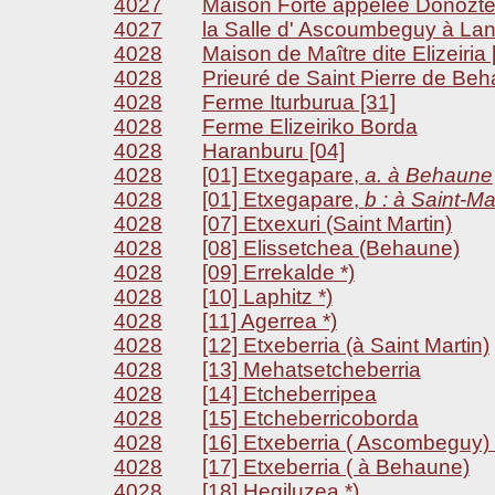
4027
Maison Forte appelée Donoztei
4027
la Salle d' Ascoumbeguy à Lan
4028
Maison de Maître dite Elizeiria 
4028
Prieuré de Saint Pierre de Beh
4028
Ferme Iturburua [31]
4028
Ferme Elizeiriko Borda
4028
Haranburu [04]
4028
[01] Etxegapare,
a. à Behaune
4028
[01] Etxegapare,
b : à Saint-Ma
4028
[07] Etxexuri (Saint Martin)
4028
[08] Elissetchea (Behaune)
4028
[09] Errekalde *)
4028
[10] Laphitz *)
4028
[11] Agerrea *)
4028
[12] Etxeberria (à Saint Martin)
4028
[13] Mehatsetcheberria
4028
[14] Etcheberripea
4028
[15] Etcheberricoborda
4028
[16] Etxeberria ( Ascombeguy) 
4028
[17] Etxeberria ( à Behaune)
4028
[18] Hegiluzea *)