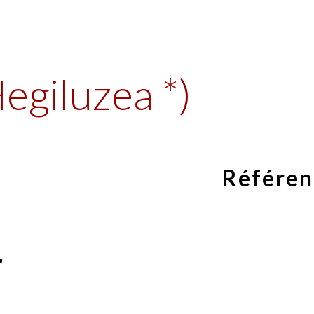
ip to main content
Skip to navigat
egiluzea *)
Référen
r