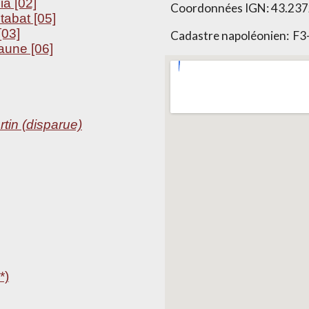
a [02]
Coordonnées IGN:
43.237
tabat [05]
[03]
Cadastre napoléonien:
F3
aune [06]
rtin (disparue)
*)