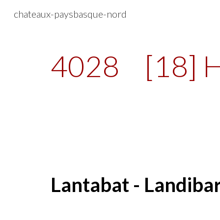
chateaux-paysbasque-nord
Sk
4028
[18] H
Lantabat - Landiba