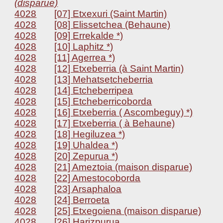
(disparue)
4028
[07] Etxexuri (Saint Martin)
4028
[08] Elissetchea (Behaune)
4028
[09] Errekalde *)
4028
[10] Laphitz *)
4028
[11] Agerrea *)
4028
[12] Etxeberria (à Saint Martin)
4028
[13] Mehatsetcheberria
4028
[14] Etcheberripea
4028
[15] Etcheberricoborda
4028
[16] Etxeberria ( Ascombeguy) *)
4028
[17] Etxeberria ( à Behaune)
4028
[18] Hegiluzea *)
4028
[19] Uhaldea *)
4028
[20] Zepurua *)
4028
[21] Ameztoia (maison disparue)
4028
[22] Amestocoborda
4028
[23] Arsaphaloa
4028
[24] Berroeta
4028
[25] Etxegoiena (maison disparue)
4028
[26] Harizpurua