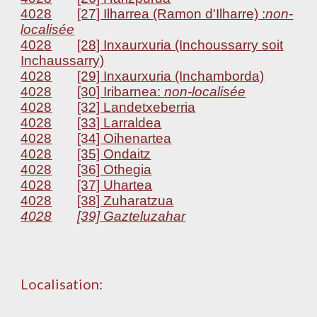
4028
[27] Ilharrea (Ramon d'Ilharre) :
non-
localisée
4028
[28] Inxaurxuria (Inchoussarry soit
Inchaussarry)
4028
[29] Inxaurxuria (Inchamborda)
4028
[30] Iribarnea:
non-localisée
4028
[32] Landetxeberria
4028
[33] Larraldea
4028
[34] Oihenartea
4028
[35] Ondaitz
4028
[36] Othegia
4028
[37] Uhartea
4028
[38] Zuharatzua
4028
[39] Gazteluzahar
Localisation: