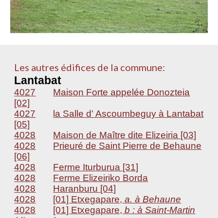
Les autres édifices de la commune:
Lantabat
4027
Maison Forte appelée Donozteia
[02]
4027
la Salle d' Ascoumbeguy à Lantabat
[05]
4028
Maison de Maître dite Elizeiria [03]
4028
Prieuré de Saint Pierre de Behaune
[06]
4028
Ferme Iturburua [31]
4028
Ferme Elizeiriko Borda
4028
Haranburu [04]
4028
[01] Etxegapare,
a. à Behaune
4028
[01] Etxegapare,
b : à Saint-Martin