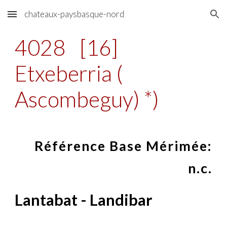
chateaux-paysbasque-nord
Skip to main content
Skip to navigation
4028
[16]
Etxeberria (
Ascombeguy) *)
Référence Base Mérimée:
n.c.
Lantabat - Landibar