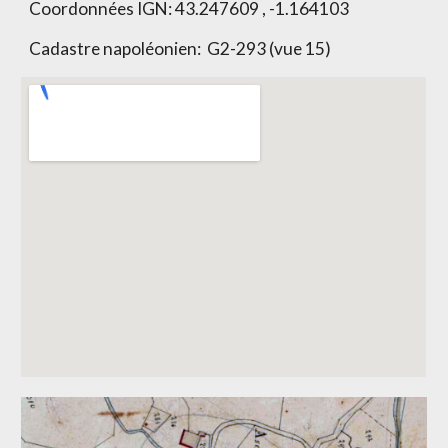
Coordonnées IGN:
43.247609 , -1.164103
Cadastre napoléonien:
G2-293 (vue 15)