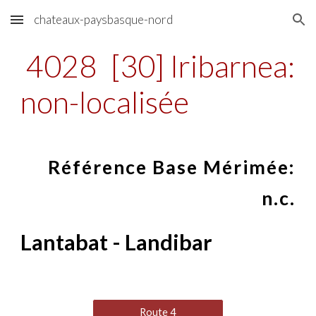
chateaux-paysbasque-nord
Skip to main content
Skip to navigation
4028
[30] Iribarnea:
non-localisée
Référence Base Mérimée:
n.c.
Lantabat - Landibar
Route 4