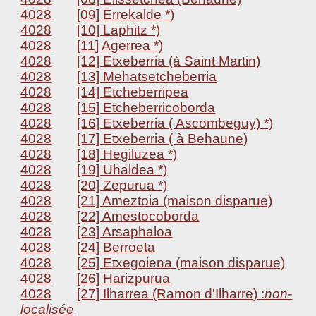
4028
[09] Errekalde *)
4028
[10] Laphitz *)
4028
[11] Agerrea *)
4028
[12] Etxeberria (à Saint Martin)
4028
[13] Mehatsetcheberria
4028
[14] Etcheberripea
4028
[15] Etcheberricoborda
4028
[16] Etxeberria ( Ascombeguy) *)
4028
[17] Etxeberria ( à Behaune)
4028
[18] Hegiluzea *)
4028
[19] Uhaldea *)
4028
[20] Zepurua *)
4028
[21] Ameztoia (maison disparue)
4028
[22] Amestocoborda
4028
[23] Arsaphaloa
4028
[24] Berroeta
4028
[25] Etxegoiena (maison disparue)
4028
[26] Harizpurua
4028
[27] Ilharrea (Ramon d'Ilharre) :
non-
localisée