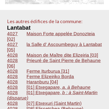
Les autres édifices de la commune:
Lantabat
4027
Maison Forte appelée Donozteia
[02]
4027
la Salle d' Ascoumbeguy à Lantabat
[05]
4028
Maison de Maître dite Elizeiria [03]
4028
Prieuré de Saint Pierre de Behaune
[06]
4028
Ferme Iturburua [31]
4028
Ferme Elizeiriko Borda
4028
Haranburu [04]
4028
[01] Etxegapare,
a. à Behaune
4028
[01] Etxegapare,
b : à Saint-Martin
(disparue)
4028
[07] Etxexuri (Saint Martin)
4028
[08] Elissetchea (Behaune)