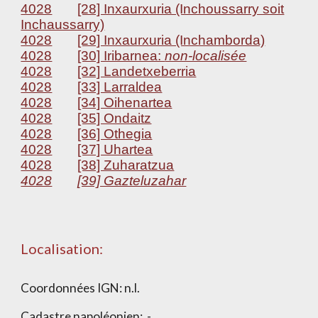
4028
[28] Inxaurxuria (Inchoussarry soit
Inchaussarry)
4028
[29] Inxaurxuria (Inchamborda)
4028
[30] Iribarnea:
non-localisée
4028
[32] Landetxeberria
4028
[33] Larraldea
4028
[34] Oihenartea
4028
[35] Ondaitz
4028
[36] Othegia
4028
[37] Uhartea
4028
[38] Zuharatzua
4028
[39] Gazteluzahar
Localisation:
Coordonnées IGN:
n.l.
Cadastre napoléonien: -