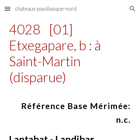
chateaux-paysbasque-nord
Skip to main content
Skip to navigation
4028
[01]
Etxegapare, b : à
Saint-Martin
(disparue)
Référence Base Mérimée:
n.c.
Lantabat - Landibar