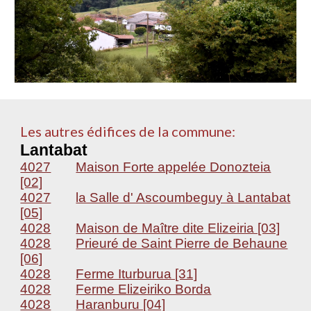
Les autres édifices de la commune:
Lantabat
4027
Maison Forte appelée Donozteia
[02]
4027
la Salle d' Ascoumbeguy à Lantabat
[05]
4028
Maison de Maître dite Elizeiria [03]
4028
Prieuré de Saint Pierre de Behaune
[06]
4028
Ferme Iturburua [31]
4028
Ferme Elizeiriko Borda
4028
Haranburu [04]