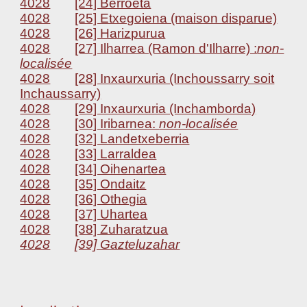
4028
[24] Berroeta
4028
[25] Etxegoiena (maison disparue)
4028
[26] Harizpurua
4028
[27] Ilharrea (Ramon d'Ilharre) :
non-
localisée
4028
[28] Inxaurxuria (Inchoussarry soit
Inchaussarry)
4028
[29] Inxaurxuria (Inchamborda)
4028
[30] Iribarnea:
non-localisée
4028
[32] Landetxeberria
4028
[33] Larraldea
4028
[34] Oihenartea
4028
[35] Ondaitz
4028
[36] Othegia
4028
[37] Uhartea
4028
[38] Zuharatzua
4028
[39] Gazteluzahar