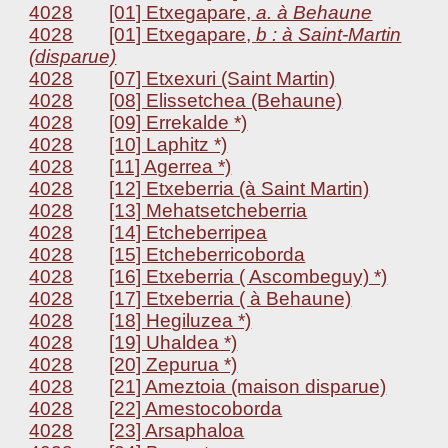
4028
[01] Etxegapare,
a. à Behaune
4028
[01] Etxegapare,
b : à Saint-Martin
(disparue)
4028
[07] Etxexuri (Saint Martin)
4028
[08] Elissetchea (Behaune)
4028
[09] Errekalde *)
4028
[10] Laphitz *)
4028
[11] Agerrea *)
4028
[12] Etxeberria (à Saint Martin)
4028
[13] Mehatsetcheberria
4028
[14] Etcheberripea
4028
[15] Etcheberricoborda
4028
[16] Etxeberria ( Ascombeguy) *)
4028
[17] Etxeberria ( à Behaune)
4028
[18] Hegiluzea *)
4028
[19] Uhaldea *)
4028
[20] Zepurua *)
4028
[21] Ameztoia (maison disparue)
4028
[22] Amestocoborda
4028
[23] Arsaphaloa