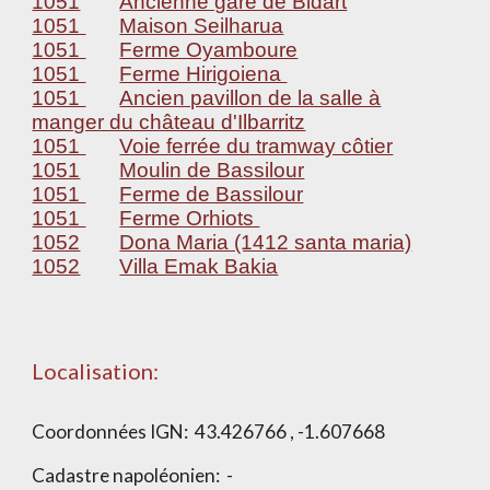
1051
Ancienne gare de Bidart
1051
Maison Seilharua
1051
Ferme Oyamboure
1051
Ferme Hirigoiena
1051
Ancien pavillon de la salle à
manger du château d'Ilbarritz
1051
Voie ferrée du tramway côtier
1051
Moulin de Bassilour
1051
Ferme de Bassilour
1051
Ferme Orhiots
1052
Dona Maria (1412 santa maria)
1052
Villa Emak Bakia
Localisation:
Coordonnées IGN:
43.426766 , -1.607668
Cadastre napoléonien:
-