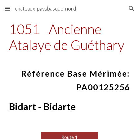
chateaux-paysbasque-nord
Skip to main content
Skip to navigation
1051
Ancienne
Atalaye de Guéthary
Référence Base Mérimée:
PA00125256
Bidart - Bidarte
Route 1