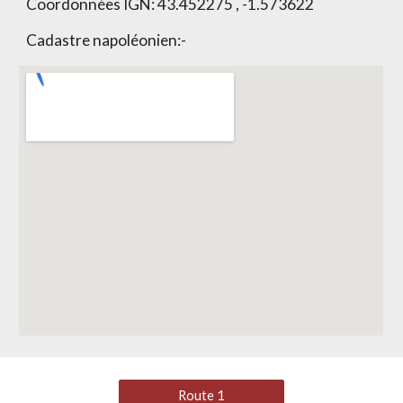
Coordonnées IGN:
43.452275 , -1.573622
Cadastre napoléonien:
-
Route 1