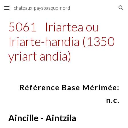
chateaux-paysbasque-nord
Skip to main content
Skip to navigation
5061
Iriartea ou
Iriarte-handia (1350
yriart andia)
Référence Base Mérimée:
n.c.
Aincille - Aintzila