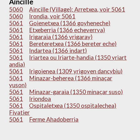
Aincille
5060
Aincille (Village): Arretxea, voir 5061
5060
Irondia, voir 5061
5061
Goienetxea (1366 goyheneche)
5061
Etxeberria (1366 echeverrya)
5061
Irigaraia (1366 yrigaray)
5061
Bereteretxea (1366 bereter eche)
5061
Indartea (1366 indart)
5061
Iriartea ou Iriarte-handia (1350 yriart
andia)
5061
Irigoienea (1309 yrigoyen dancybiu)
5061
Minazar-beherea (1366 minaçar
yuson)
5061
Minazar-garaia (1350 minaçar suso)
5061
Iriondoa
5061
Ospitaletxea (1350 ospitalechea)
Fivatier
5061
Ferme Ahadoberria