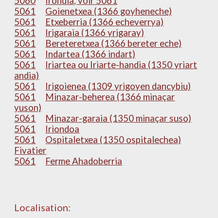
5060
Irondia, voir 5061
5061
Goienetxea (1366 goyheneche)
5061
Etxeberria (1366 echeverrya)
5061
Irigaraia (1366 yrigaray)
5061
Bereteretxea (1366 bereter eche)
5061
Indartea (1366 indart)
5061
Iriartea ou Iriarte-handia (1350 yriart
andia)
5061
Irigoienea (1309 yrigoyen dancybiu)
5061
Minazar-beherea (1366 minaçar
yuson)
5061
Minazar-garaia (1350 minaçar suso)
5061
Iriondoa
5061
Ospitaletxea (1350 ospitalechea)
Fivatier
5061
Ferme Ahadoberria
Localisation: