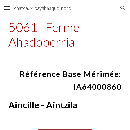
chateaux-paysbasque-nord
Skip to main content
Skip to navigation
5061
Ferme
Ahadoberria
Référence Base Mérimée:
IA64000860
Aincille - Aintzila