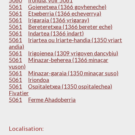
5060
Irondia, voir 5061
5061
Goienetxea (1366 goyheneche)
5061
Etxeberria (1366 echeverrya)
5061
Irigaraia (1366 yrigaray)
5061
Bereteretxea (1366 bereter eche)
5061
Indartea (1366 indart)
5061
Iriartea ou Iriarte-handia (1350 yriart
andia)
5061
Irigoienea (1309 yrigoyen dancybiu)
5061
Minazar-beherea (1366 minaçar
yuson)
5061
Minazar-garaia (1350 minaçar suso)
5061
Iriondoa
5061
Ospitaletxea (1350 ospitalechea)
Fivatier
5061
Ferme Ahadoberria
Localisation: