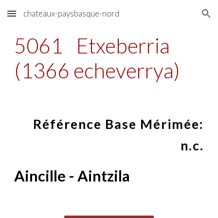
chateaux-paysbasque-nord
Skip to main content
Skip to navigation
5061
Etxeberria
(1366 echeverrya)
Référence Base Mérimée:
n.c.
Aincille - Aintzila