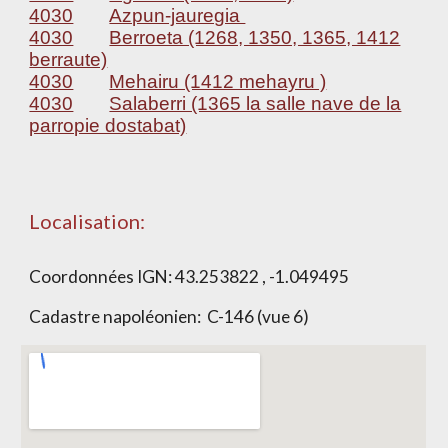
4030
Azpun-jauregia
4030
Berroeta (1268, 1350, 1365, 1412
berraute)
4030
Mehairu (1412 mehayru )
4030
Salaberri (1365 la salle nave de la
parropie dostabat)
Localisation:
Coordonnées IGN:
43.253822 , -1.049495
Cadastre napoléonien:
C-146 (vue 6)