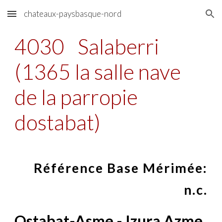
chateaux-paysbasque-nord
Skip to main content
Skip to navigation
4030
Salaberri
(1365 la salle nave
de la parropie
dostabat)
Référence Base Mérimée:
n.c.
Ostabat-Asme - Izura Azme