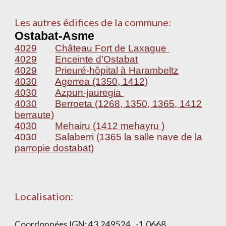
Les autres édifices de la commune:
Ostabat-Asme
4029
Château Fort de Laxague
4029
Enceinte d’Ostabat
4029
Prieuré-hôpital à Harambeltz
4030
Agerrea (1350, 1412)
4030
Azpun-jauregia
4030
Berroeta (1268, 1350, 1365, 1412
berraute)
4030
Mehairu (1412 mehayru )
4030
Salaberri (1365 la salle nave de la
parropie dostabat)
Localisation:
Coordonnées IGN:
43.249524 , -1.0668