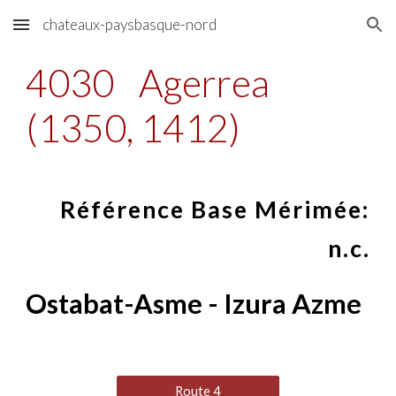
chateaux-paysbasque-nord
Skip to main content
Skip to navigation
4030
Agerrea
(1350, 1412)
Référence Base Mérimée:
n.c.
Ostabat-Asme - Izura Azme
Route 4