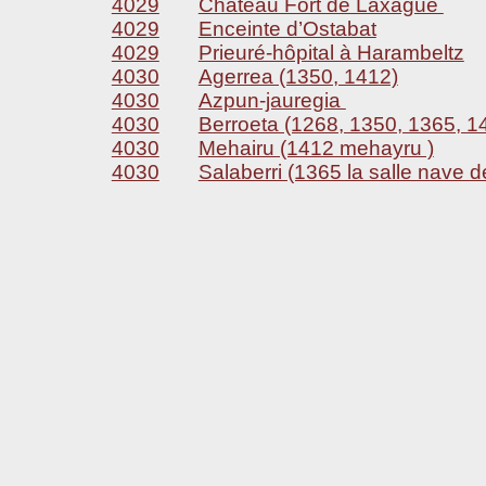
4029
Château Fort de Laxague
4029
Enceinte d’Ostabat
4029
Prieuré-hôpital à Harambeltz
4030
Agerrea (1350, 1412)
4030
Azpun-jauregia
4030
Berroeta (1268, 1350, 1365, 1
4030
Mehairu (1412 mehayru )
4030
Salaberri (1365 la salle nave d