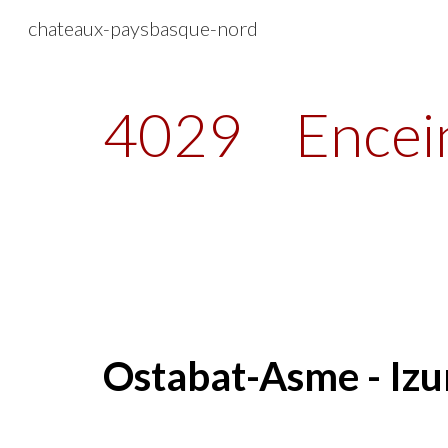
chateaux-paysbasque-nord
Sk
4029
Encei
Ostabat-Asme - Iz