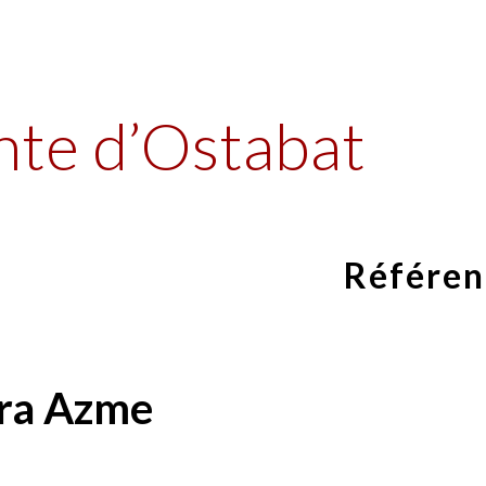
ip to main content
Skip to navigat
nte d’Ostabat
Référen
ura Azme