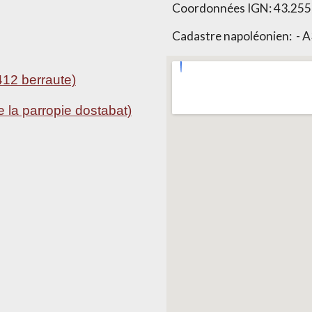
Coordonnées IGN:
43.255
Cadastre napoléonien: - A
412 berraute)
e la parropie dostabat)