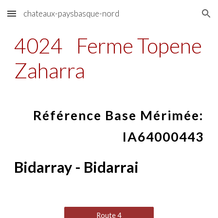
chateaux-paysbasque-nord
Skip to main content
Skip to navigation
4024
Ferme Topene
Zaharra
Référence Base Mérimée:
IA64000443
Bidarray - Bidarrai
Route 4