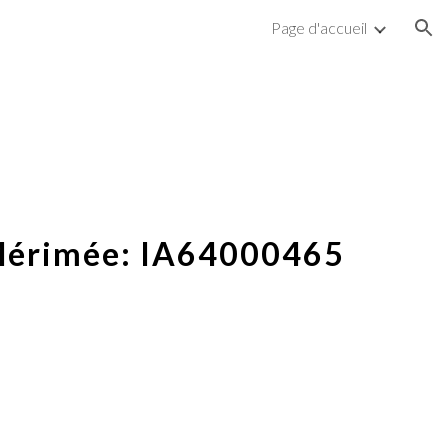
Page d'accueil
ion
Mérimée:
IA64000465