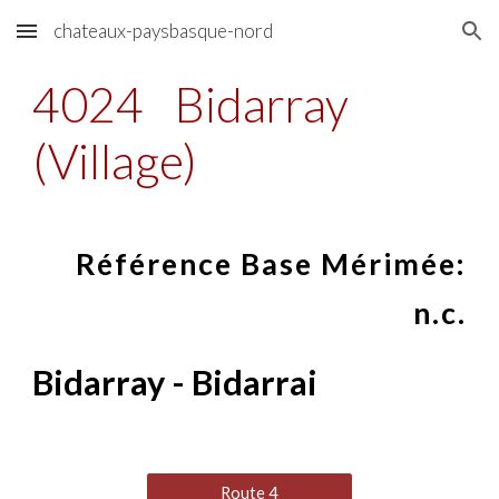
chateaux-paysbasque-nord
Skip to main content
Skip to navigation
4024
Bidarray
(Village)
Référence Base Mérimée:
n.c.
Bidarray - Bidarrai
Route 4