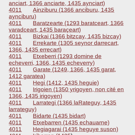
anciart, 1366 anciarte, 1435 aynciart)
4011
Ainziburu (1366 anciburu, 1435
aynciburu)
4011
Baratzearte (1293 baratceart, 1366
varadceart, 1435 baraçeart)
4011
Bizkai (1366 bitzcay, 1435 bizcay)
4011
Errekarte (1305 seynor darrecart,
1366, 1435 errecart)
4011
Etxeberri (1293 domine de
echeverri, 1366, 1435 echeverry)
4011
Garate (1249, 1366, 1435 garat,
1412 garatea)
4011
Hegi (1412, 1435 heguie)
4011
Irigoien (1350 yrigoyen, non cité en
1366, 1435 irigoyen)
4011
Larrategi (1366 laRateguy, 1435
larrateguy)
4011
Bidarte (1435 bidart)
4011
Etxebarren (1435 echauarne)
4011
Hegiagarai (1435 heguye suson)