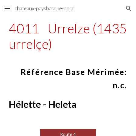
chateaux-paysbasque-nord
Skip to main content
Skip to navigation
4011
Urrelze (1435
urrelçe)
Référence Base Mérimée:
n.c.
Hélette - Heleta
Route 4