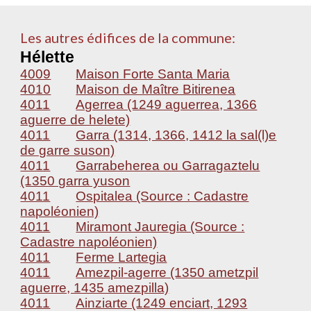
Les autres édifices de la commune:
Hélette
4009
Maison Forte Santa Maria
4010
Maison de Maître Bitirenea
4011
Agerrea (1249 aguerrea, 1366
aguerre de helete)
4011
Garra (1314, 1366, 1412 la sal(l)e
de garre suson)
4011
Garrabeherea ou Garragaztelu
(1350 garra yuson
4011
Ospitalea (Source : Cadastre
napoléonien)
4011
Miramont Jauregia (Source :
Cadastre napoléonien)
4011
Ferme Lartegia
4011
Amezpil-agerre (1350 ametzpil
aguerre, 1435 amezpilla)
4011
Ainziarte (1249 enciart, 1293