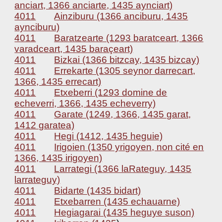
anciart, 1366 anciarte, 1435 aynciart)
4011
Ainziburu (1366 anciburu, 1435
aynciburu)
4011
Baratzearte (1293 baratceart, 1366
varadceart, 1435 baraçeart)
4011
Bizkai (1366 bitzcay, 1435 bizcay)
4011
Errekarte (1305 seynor darrecart,
1366, 1435 errecart)
4011
Etxeberri (1293 domine de
echeverri, 1366, 1435 echeverry)
4011
Garate (1249, 1366, 1435 garat,
1412 garatea)
4011
Hegi (1412, 1435 heguie)
4011
Irigoien (1350 yrigoyen, non cité en
1366, 1435 irigoyen)
4011
Larrategi (1366 laRateguy, 1435
larrateguy)
4011
Bidarte (1435 bidart)
4011
Etxebarren (1435 echauarne)
4011
Hegiagarai (1435 heguye suson)