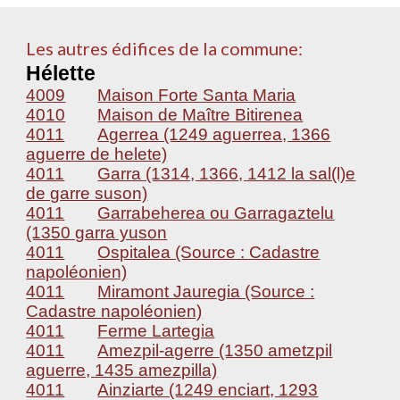
Les autres édifices de la commune:
Hélette
4009
Maison Forte Santa Maria
4010
Maison de Maître Bitirenea
4011
Agerrea (1249 aguerrea, 1366
aguerre de helete)
4011
Garra (1314, 1366, 1412 la sal(l)e
de garre suson)
4011
Garrabeherea ou Garragaztelu
(1350 garra yuson
4011
Ospitalea (Source : Cadastre
napoléonien)
4011
Miramont Jauregia (Source :
Cadastre napoléonien)
4011
Ferme Lartegia
4011
Amezpil-agerre (1350 ametzpil
aguerre, 1435 amezpilla)
4011
Ainziarte (1249 enciart, 1293