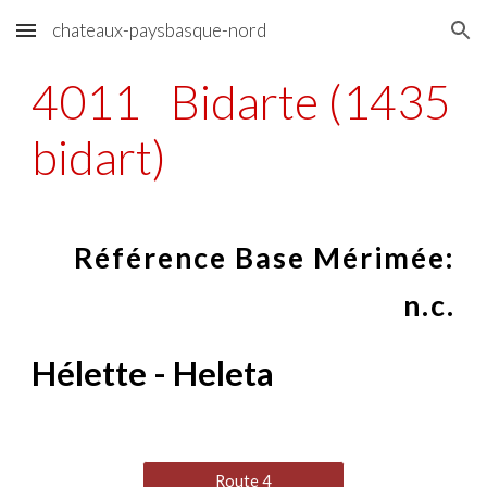
chateaux-paysbasque-nord
Skip to main content
Skip to navigation
4011
Bidarte (1435
bidart)
Référence Base Mérimée:
n.c.
Hélette - Heleta
Route 4