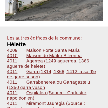
Les autres édifices de la commune:
Hélette
4009
Maison Forte Santa Maria
4010
Maison de Maître Bitirenea
4011
Agerrea (1249 aguerrea, 1366
aguerre de helete)
4011
Garra (1314, 1366, 1412 la sal(l)e
de garre suson)
4011
Garrabeherea ou Garragaztelu
(1350 garra yuson
4011
Ospitalea (Source : Cadastre
napoléonien)
4011
Miramont Jauregia (Source :