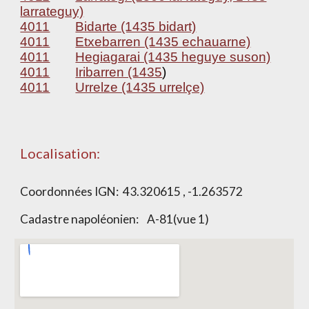
larrateguy)
4011
Bidarte (1435 bidart)
4011
Etxebarren (1435 echauarne)
4011
Hegiagarai (1435 heguye suson)
4011
Iribarren (1435
)
4011
Urrelze (1435 urrelçe)
Localisation:
Coordonnées IGN:
43.320615 , -1.263572
Cadastre napoléonien:
A-81(vue 1)