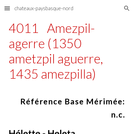
chateaux-paysbasque-nord
Skip to main content
Skip to navigation
4011
Amezpil-
agerre (1350
ametzpil aguerre,
1435 amezpilla)
Référence Base Mérimée:
n.c.
Hélette - Heleta