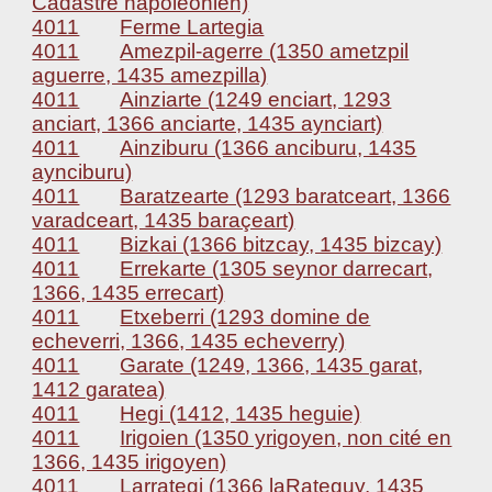
Cadastre napoléonien)
4011
Ferme Lartegia
4011
Amezpil-agerre (1350 ametzpil
aguerre, 1435 amezpilla)
4011
Ainziarte (1249 enciart, 1293
anciart, 1366 anciarte, 1435 aynciart)
4011
Ainziburu (1366 anciburu, 1435
aynciburu)
4011
Baratzearte (1293 baratceart, 1366
varadceart, 1435 baraçeart)
4011
Bizkai (1366 bitzcay, 1435 bizcay)
4011
Errekarte (1305 seynor darrecart,
1366, 1435 errecart)
4011
Etxeberri (1293 domine de
echeverri, 1366, 1435 echeverry)
4011
Garate (1249, 1366, 1435 garat,
1412 garatea)
4011
Hegi (1412, 1435 heguie)
4011
Irigoien (1350 yrigoyen, non cité en
1366, 1435 irigoyen)
4011
Larrategi (1366 laRateguy, 1435