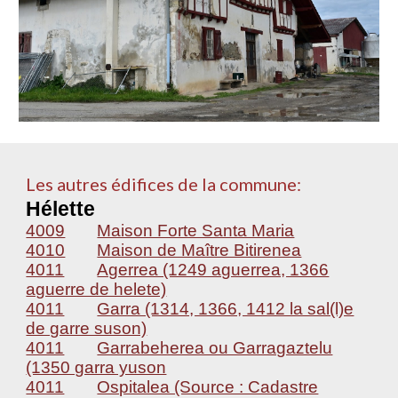
Les autres édifices de la commune:
Hélette
4009
Maison Forte Santa Maria
4010
Maison de Maître Bitirenea
4011
Agerrea (1249 aguerrea, 1366
aguerre de helete)
4011
Garra (1314, 1366, 1412 la sal(l)e
de garre suson)
4011
Garrabeherea ou Garragaztelu
(1350 garra yuson
4011
Ospitalea (Source : Cadastre