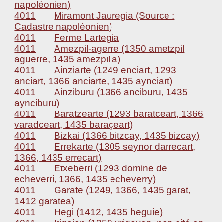
napoléonien)
4011
Miramont Jauregia (Source :
Cadastre napoléonien)
4011
Ferme Lartegia
4011
Amezpil-agerre (1350 ametzpil
aguerre, 1435 amezpilla)
4011
Ainziarte (1249 enciart, 1293
anciart, 1366 anciarte, 1435 aynciart)
4011
Ainziburu (1366 anciburu, 1435
aynciburu)
4011
Baratzearte (1293 baratceart, 1366
varadceart, 1435 baraçeart)
4011
Bizkai (1366 bitzcay, 1435 bizcay)
4011
Errekarte (1305 seynor darrecart,
1366, 1435 errecart)
4011
Etxeberri (1293 domine de
echeverri, 1366, 1435 echeverry)
4011
Garate (1249, 1366, 1435 garat,
1412 garatea)
4011
Hegi (1412, 1435 heguie)