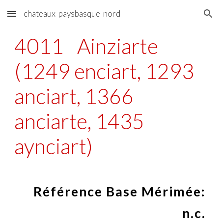
chateaux-paysbasque-nord
Skip to main content
Skip to navigation
4011
Ainziarte
(1249 enciart, 1293
anciart, 1366
anciarte, 1435
aynciart)
Référence Base Mérimée:
n.c.