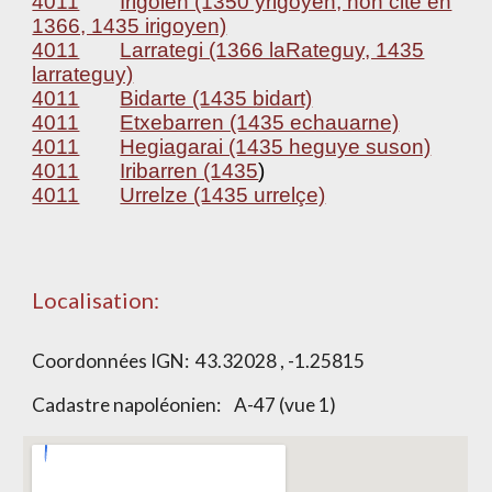
4011
Irigoien (1350 yrigoyen, non cité en
1366, 1435 irigoyen)
4011
Larrategi (1366 laRateguy, 1435
larrateguy)
4011
Bidarte (1435 bidart)
4011
Etxebarren (1435 echauarne)
4011
Hegiagarai (1435 heguye suson)
4011
Iribarren (1435
)
4011
Urrelze (1435 urrelçe)
Localisation:
Coordonnées IGN: 43.32028 , -1.25815
Cadastre napoléonien: A-47 (vue 1)