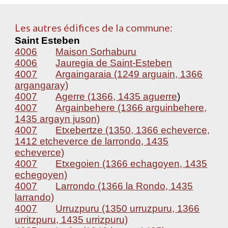
Les autres édifices de la commune:
Saint Esteben
4006
Maison Sorhaburu
4006
Jauregia de Saint-Esteben
4007
Argaingaraia (1249 arguain, 1366
argangaray)
4007
Agerre (1366, 1435 aguerre
)
4007
Argainbehere (1366 arguinbehere,
1435 argayn juson)
4007
Etxebertze (1350, 1366 echeverce,
1412 etcheverce de larrondo, 1435
echeverce)
4007
Etxegoien (1366 echagoyen, 1435
echegoyen)
4007
Larrondo (1366 la Rondo, 1435
larrando)
4007
Urruzpuru (1350 urruzpuru, 1366
urritzpuru, 1435 urrizpuru)