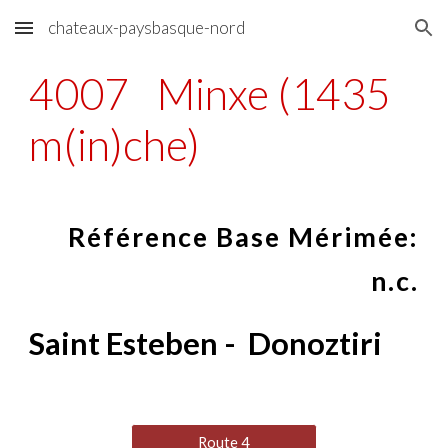
chateaux-paysbasque-nord
Skip to main content
Skip to navigation
4007
Minxe (1435
m(in)che)
Référence Base Mérimée:
n.c.
Saint Esteben - Donoztiri
Route 4