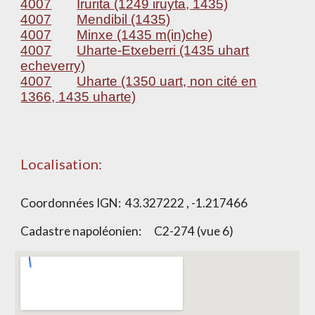
4007
Irurita (1249 iruyta, 1435)
4007
Mendibil (1435)
4007
Minxe (1435 m(in)che)
4007
Uharte-Etxeberri (1435 uhart
echeverry)
4007
Uharte (1350 uart, non cité en
1366, 1435 uharte)
Localisation:
Coordonnées IGN: 43.327222 , -1.217466
Cadastre napoléonien: C2-274 (vue 6)