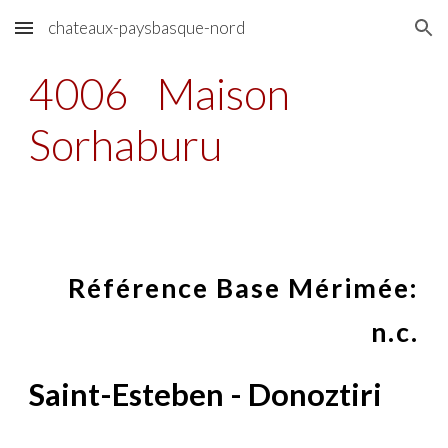
chateaux-paysbasque-nord
Skip to main content
Skip to navigation
4006
Maison
Sorhaburu
Référence Base Mérimée:
n.c.
Saint-
Esteben
- Don
oztiri