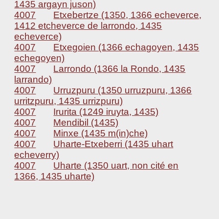
1435 argayn juson)
4007
Etxebertze (1350, 1366 echeverce,
1412 etcheverce de larrondo, 1435
echeverce)
4007
Etxegoien (1366 echagoyen, 1435
echegoyen)
4007
Larrondo (1366 la Rondo, 1435
larrando)
4007
Urruzpuru (1350 urruzpuru, 1366
urritzpuru, 1435 urrizpuru)
4007
Irurita (1249 iruyta, 1435)
4007
Mendibil (1435)
4007
Minxe (1435 m(in)che)
4007
Uharte-Etxeberri (1435 uhart
echeverry)
4007
Uharte (1350 uart, non cité en
1366, 1435 uharte)