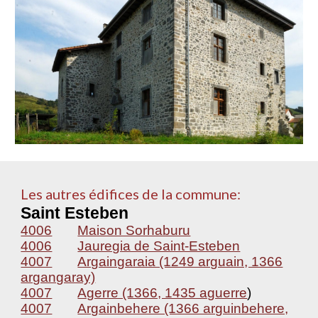
Les autres édifices de la commune:
Saint Esteben
4006
Maison Sorhaburu
4006
Jauregia de Saint-Esteben
4007
Argaingaraia (1249 arguain, 1366
argangaray)
4007
Agerre (1366, 1435 aguerre
)
4007
Argainbehere (1366 arguinbehere,