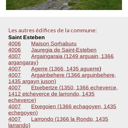
Les autres édifices de la commune:
Saint Esteben
4006
Maison Sorhaburu
4006
Jauregia de Saint-Esteben
4007
Argaingaraia (1249 arguain, 1366
argangaray)
4007
Agerre (1366, 1435 aguerre
)
4007
Argainbehere (1366 arguinbehere,
1435 argayn juson)
4007
Etxebertze (1350, 1366 echeverce,
1412 etcheverce de larrondo, 1435
echeverce)
4007
Etxegoien (1366 echagoyen, 1435
echegoyen)
4007
Larrondo (1366 la Rondo, 1435
larrando)