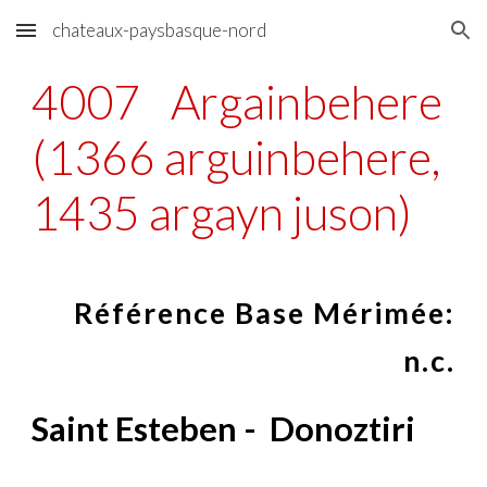
chateaux-paysbasque-nord
Skip to main content
Skip to navigation
4007
Argainbehere
(1366 arguinbehere,
1435 argayn juson)
Référence Base Mérimée:
n.c.
Saint Esteben - Donoztiri