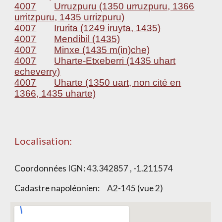
4007
Urruzpuru (1350 urruzpuru, 1366
urritzpuru, 1435 urrizpuru)
4007
Irurita (1249 iruyta, 1435)
4007
Mendibil (1435)
4007
Minxe (1435 m(in)che)
4007
Uharte-Etxeberri (1435 uhart
echeverry)
4007
Uharte (1350 uart, non cité en
1366, 1435 uharte)
Localisation:
Coordonnées IGN: 43.342857 , -1.211574
Cadastre napoléonien: A2-145 (vue 2)