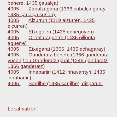
behere, 1435 çaualça)
4005
Zabalzagarai (1366 çabalça garay,
1435 çaualça suson)
4005
Alzurrun (1119 alzurren, 1435
elçurren)
4005
Etxegoien (1435 echegoyen)
4005
Oiloeta-aguerre (1435 oilloeta
aguerre)
4005
Etxegarai (1366, 1435 echagaray)
4005
Ganderatz-behere (1366 ganderatz
yuson,) ou Ganderatz-garai (1249 gandaratz,
1366 ganderatz)
4005
Inhabartiri (1412 inhavarrtyri, 1435
inhabartiri)
4005
Sarrilbe (1435 sarrjlbe), disparue
Localisation: