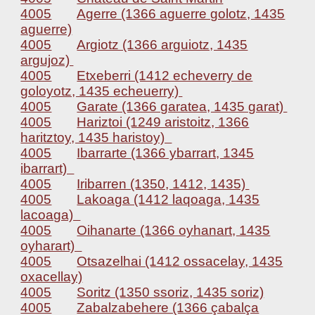
4005
Agerre (1366 aguerre golotz, 1435
aguerre)
4005
Argiotz (1366 arguiotz, 1435
argujoz)
4005
Etxeberri (1412 echeverry de
goloyotz, 1435 echeuerry)
4005
Garate (1366 garatea, 1435 garat)
4005
Hariztoi (1249 aristoitz, 1366
haritztoy, 1435 haristoy)
4005
Ibarrarte (1366 ybarrart, 1345
ibarrart)
4005
Iribarren (1350, 1412, 1435)
4005
Lakoaga (1412 laqoaga, 1435
lacoaga)
4005
Oihanarte (1366 oyhanart, 1435
oyharart)
4005
Otsazelhai (1412 ossacelay, 1435
oxacellay)
4005
Soritz (1350 ssoriz, 1435 soriz)
4005
Zabalzabehere (1366 çabalça