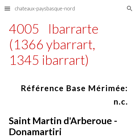
chateaux-paysbasque-nord
Skip to main content
Skip to navigation
4005
Ibarrarte
(1366 ybarrart,
1345 ibarrart)
Référence Base Mérimée:
n.c.
Saint Martin d'Arberoue -
Donamartiri