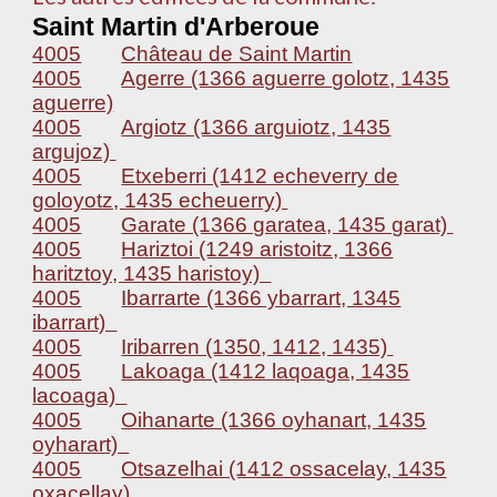
Saint Martin d'Arberoue
4005
Château de Saint Martin
4005
Agerre (1366 aguerre golotz, 1435
aguerre)
4005
Argiotz (1366 arguiotz, 1435
argujoz)
4005
Etxeberri (1412 echeverry de
goloyotz, 1435 echeuerry)
4005
Garate (1366 garatea, 1435 garat)
4005
Hariztoi (1249 aristoitz, 1366
haritztoy, 1435 haristoy)
4005
Ibarrarte (1366 ybarrart, 1345
ibarrart)
4005
Iribarren (1350, 1412, 1435)
4005
Lakoaga (1412 laqoaga, 1435
lacoaga)
4005
Oihanarte (1366 oyhanart, 1435
oyharart)
4005
Otsazelhai (1412 ossacelay, 1435
oxacellay)