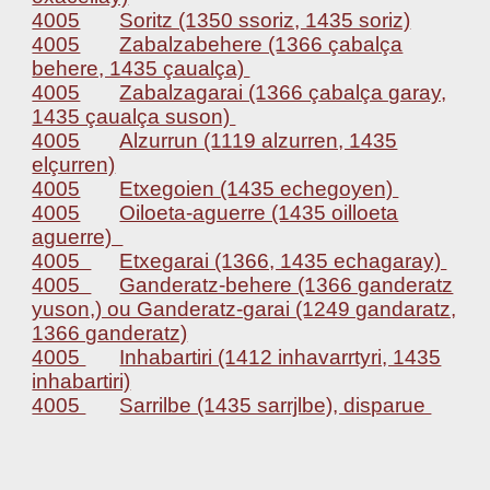
4005
Soritz (1350 ssoriz, 1435 soriz)
4005
Zabalzabehere (1366 çabalça
behere, 1435 çaualça)
4005
Zabalzagarai (1366 çabalça garay,
1435 çaualça suson)
4005
Alzurrun (1119 alzurren, 1435
elçurren)
4005
Etxegoien (1435 echegoyen)
4005
Oiloeta-aguerre (1435 oilloeta
aguerre)
4005
Etxegarai (1366, 1435 echagaray)
4005
Ganderatz-behere (1366 ganderatz
yuson,) ou Ganderatz-garai (1249 gandaratz,
1366 ganderatz)
4005
Inhabartiri (1412 inhavarrtyri, 1435
inhabartiri)
4005
Sarrilbe (1435 sarrjlbe), disparue