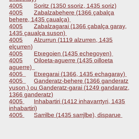
4005
Soritz (1350 ssoriz, 1435 soriz)
4005
Zabalzabehere (1366 çabalça
behere, 1435 çaualça)
4005
Zabalzagarai (1366 çabalça garay,
1435 çaualça suson)
4005
Alzurrun (1119 alzurren, 1435
elçurren)
4005
Etxegoien (1435 echegoyen)
4005
Oiloeta-aguerre (1435 oilloeta
aguerre)
4005
Etxegarai (1366, 1435 echagaray)
4005
Ganderatz-behere (1366 ganderatz
yuson,) ou Ganderatz-garai (1249 gandaratz,
1366 ganderatz)
4005
Inhabartiri (1412 inhavarrtyri, 1435
inhabartiri)
4005
Sarrilbe (1435 sarrjlbe), disparue