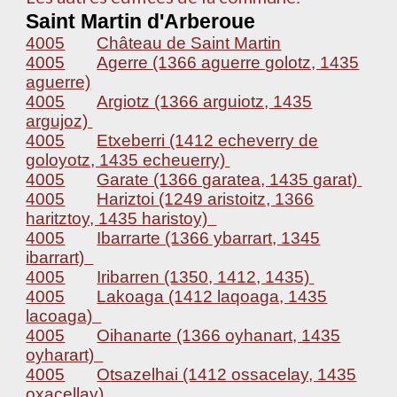
Saint Martin d'Arberoue
4005
Château de Saint Martin
4005
Agerre (1366 aguerre golotz, 1435
aguerre)
4005
Argiotz (1366 arguiotz, 1435
argujoz)
4005
Etxeberri (1412 echeverry de
goloyotz, 1435 echeuerry)
4005
Garate (1366 garatea, 1435 garat)
4005
Hariztoi (1249 aristoitz, 1366
haritztoy, 1435 haristoy)
4005
Ibarrarte (1366 ybarrart, 1345
ibarrart)
4005
Iribarren (1350, 1412, 1435)
4005
Lakoaga (1412 laqoaga, 1435
lacoaga)
4005
Oihanarte (1366 oyhanart, 1435
oyharart)
4005
Otsazelhai (1412 ossacelay, 1435
oxacellay)