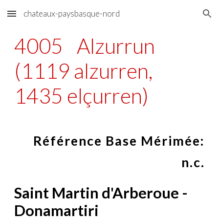
chateaux-paysbasque-nord
Skip to main content
Skip to navigation
4005
Alzurrun
(1119 alzurren,
1435 elçurren)
Référence Base Mérimée:
n.c.
Saint Martin d'Arberoue -
Donamartiri