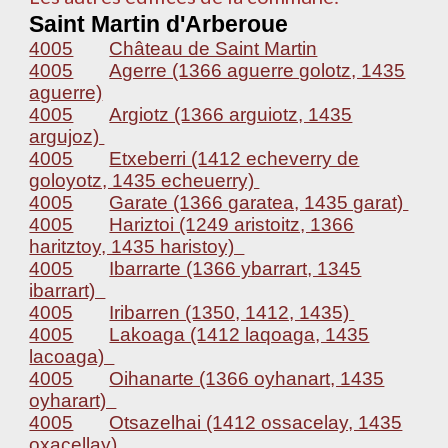
Saint Martin d'Arberoue
4005
Château de Saint Martin
4005
Agerre (1366 aguerre golotz, 1435
aguerre)
4005
Argiotz (1366 arguiotz, 1435
argujoz)
4005
Etxeberri (1412 echeverry de
goloyotz, 1435 echeuerry)
4005
Garate (1366 garatea, 1435 garat)
4005
Hariztoi (1249 aristoitz, 1366
haritztoy, 1435 haristoy)
4005
Ibarrarte (1366 ybarrart, 1345
ibarrart)
4005
Iribarren (1350, 1412, 1435)
4005
Lakoaga (1412 laqoaga, 1435
lacoaga)
4005
Oihanarte (1366 oyhanart, 1435
oyharart)
4005
Otsazelhai (1412 ossacelay, 1435
oxacellay)