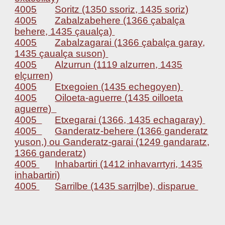
4005
Soritz (1350 ssoriz, 1435 soriz)
4005
Zabalzabehere (1366 çabalça
behere, 1435 çaualça)
4005
Zabalzagarai (1366 çabalça garay,
1435 çaualça suson)
4005
Alzurrun (1119 alzurren, 1435
elçurren)
4005
Etxegoien (1435 echegoyen)
4005
Oiloeta-aguerre (1435 oilloeta
aguerre)
4005
Etxegarai (1366, 1435 echagaray)
4005
Ganderatz-behere (1366 ganderatz
yuson,) ou Ganderatz-garai (1249 gandaratz,
1366 ganderatz)
4005
Inhabartiri (1412 inhavarrtyri, 1435
inhabartiri)
4005
Sarrilbe (1435 sarrjlbe), disparue