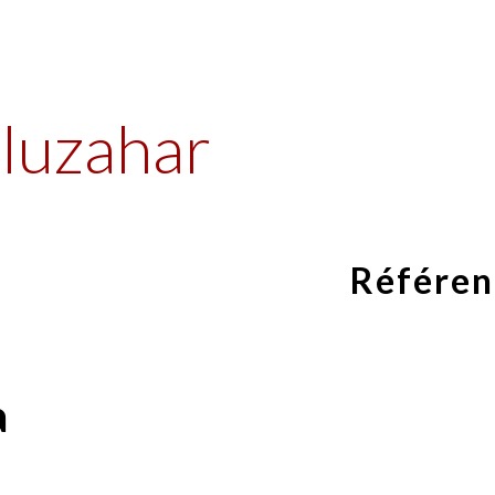
ip to main content
Skip to navigat
luzahar
Référen
a