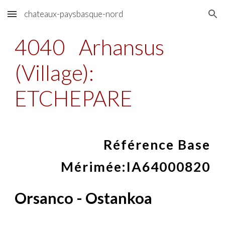
chateaux-paysbasque-nord
Skip to main content
Skip to navigation
4040
Arhansus
(Village):
ETCHEPARE
Référence Base
Mérimée:
IA64000820
Orsanco - Ostankoa