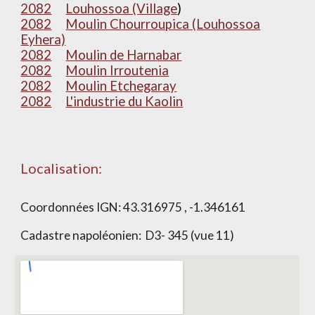
2082
Louhossoa (Village
)
2082
Moulin Chourroupica (Louhossoa
Eyhera)
2082
Moulin de Harnabar
2082
Moulin Irroutenia
2082
Moulin Etchegaray
2082
L'industrie du Kaolin
Localisation:
Coordonnées IGN:
43.316975 , -1.346161
Cadastre napoléonien:
D3- 345 (vue 11)