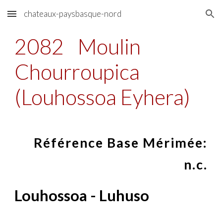
chateaux-paysbasque-nord
Skip to main content
Skip to navigation
2082
Moulin
Chourroupica
(Louhossoa Eyhera)
Référence Base Mérimée:
n.c.
Louhossoa - Luhuso