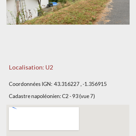
Localisation: U2
Coordonnées IGN:
43.316227 , -1.356915
Cadastre napoléonien:
C2 - 93 (vue 7)