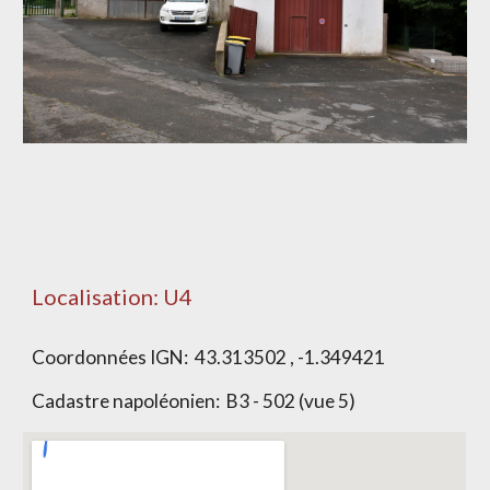
Localisation: U
4
Coordonnées IGN:
43.313502 , -1.349421
Cadastre napoléonien:
B3 - 502 (vue 5)