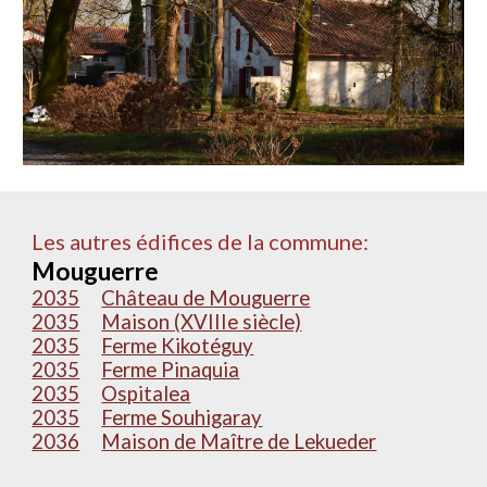
Les autres édifices de la commune:
Mouguerre
2035
Château de Mouguerre
2035
Maison (XVIIIe siècle)
2035
Ferme Kikotéguy
2035
Ferme Pinaquia
2035
Ospitalea
2035
Ferme Souhigaray
2036
Maison de Maître de Lekueder