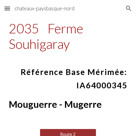
chateaux-paysbasque-nord
Skip to main content
Skip to navigation
2035
Ferme
Souhigaray
Référence Base Mérimée:
IA64000345
Mouguerre - Mugerre
Route 2