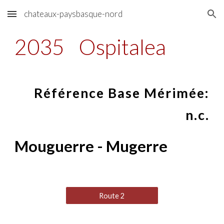
chateaux-paysbasque-nord
Skip to main content
Skip to navigation
2035
Ospitalea
Référence Base Mérimée:
n.c.
Mouguerre - Mugerre
Route 2