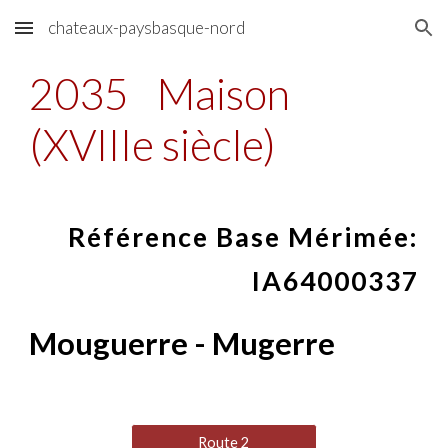
chateaux-paysbasque-nord
Skip to main content
Skip to navigation
2035
Maison
(XVIIIe siècle)
Référence Base Mérimée:
IA64000337
Mouguerre - Mugerre
Route 2