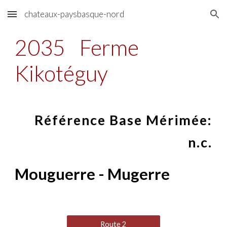
chateaux-paysbasque-nord
Skip to main content
Skip to navigation
2035
Ferme
Kikotéguy
Référence Base Mérimée:
n.c.
Mouguerre - Mugerre
Route 2