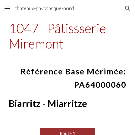
chateaux-paysbasque-nord
Skip to main content
Skip to navigation
1047
Pâtissserie
Miremont
Référence Base Mérimée:
PA64000060
Biarritz - Miarritze
Route 1