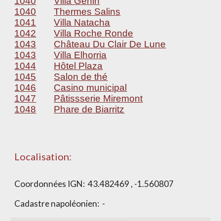
1040
Villa Genin
1040
Thermes Salins
1041
Villa Natacha
1042
Villa Roche Ronde
1043
Château Du Clair De Lune
1043
Villa Elhorria
1044
Hôtel Plaza
1045
Salon de thé
1046
Casino municipal
1047
Pâtissserie Miremont
1048
Phare de Biarritz
Localisation:
Coordonnées IGN:
43.482469 , -1.560807
Cadastre napoléonien: -