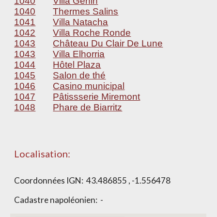
1040
Villa Genin
1040
Thermes Salins
1041
Villa Natacha
1042
Villa Roche Ronde
1043
Château Du Clair De Lune
1043
Villa Elhorria
1044
Hôtel Plaza
1045
Salon de thé
1046
Casino municipal
1047
Pâtissserie Miremont
1048
Phare de Biarritz
Localisation:
Coordonnées IGN:
43.486855 , -1.556478
Cadastre napoléonien:
-