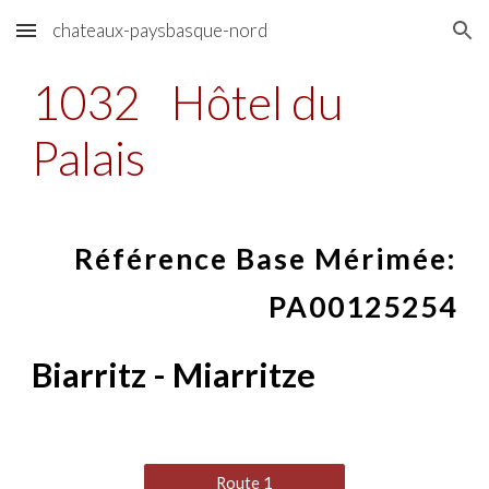
chateaux-paysbasque-nord
Skip to main content
Skip to navigation
1032
Hôtel du
Palais
Référence Base Mérimée:
PA00125254
Biarritz
-
Miarritze
Route 1