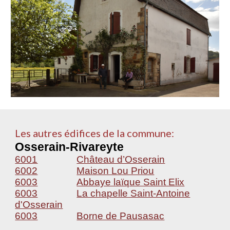
Les autres édifices de la commune:
Osserain-Rivareyte
6001
Château d’Osserain
6002
Maison Lou Priou
6003
Abbaye laïque Saint Elix
6003
La chapelle Saint-Antoine
d'Osserain
6003
Borne de Pausasac