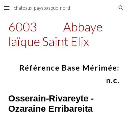
chateaux-paysbasque-nord
Skip to main content
Skip to navigation
6003
Abbaye
laïque Saint Elix
Référence Base Mérimée:
n.c.
Osserain-Rivareyte -
Ozaraine Erribareita