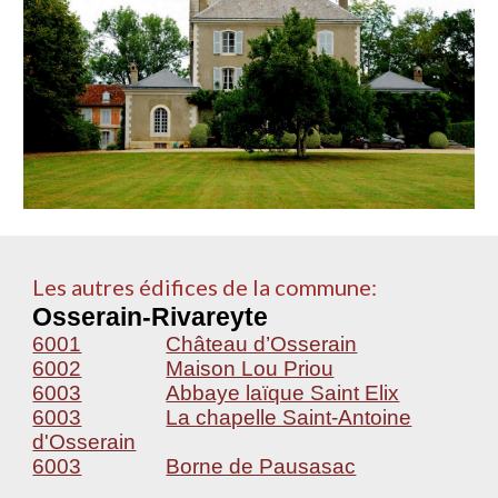
Les autres édifices de la commune:
Osserain-Rivareyte
6001
Château d’Osserain
6002
Maison Lou Priou
6003
Abbaye laïque Saint Elix
6003
La chapelle Saint-Antoine
d'Osserain
6003
Borne de Pausasac