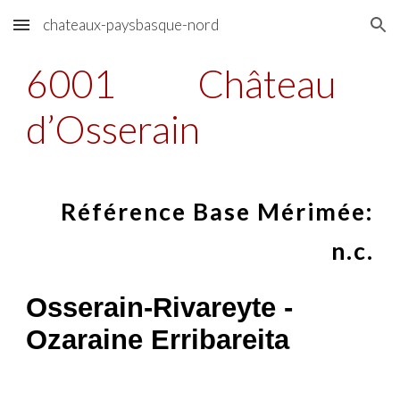
chateaux-paysbasque-nord
Skip to main content
Skip to navigation
6001
Château
d’Osserain
Référence Base Mérimée:
n.c.
Osserain-Rivareyte
-
Ozaraine Erribareita