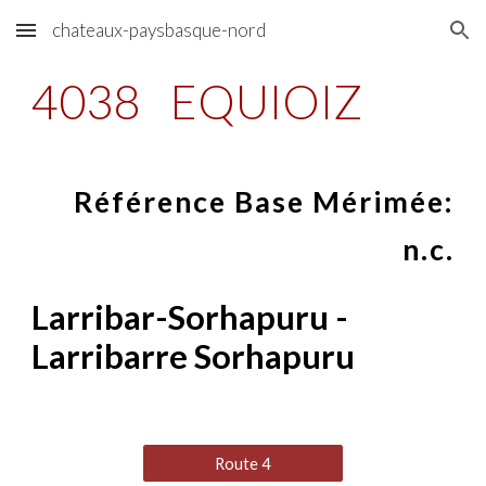
chateaux-paysbasque-nord
Skip to main content
Skip to navigation
4038
EQUIOIZ
Référence Base Mérimée:
n.c.
Larribar-Sorhapuru -
Larribarre Sorhapuru
Route 4