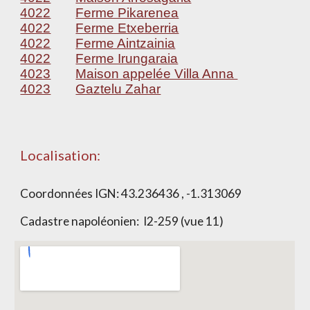
4022
Ferme Pikarenea
4022
Ferme Etxeberria
4022
Ferme Aintzainia
4022
Ferme Irungaraia
4023
Maison appelée Villa Anna
4023
Gaztelu Zahar
Localisation:
Coordonnées IGN:
43.236436 , -1.313069
Cadastre napoléonien:
I2-259 (vue 11)