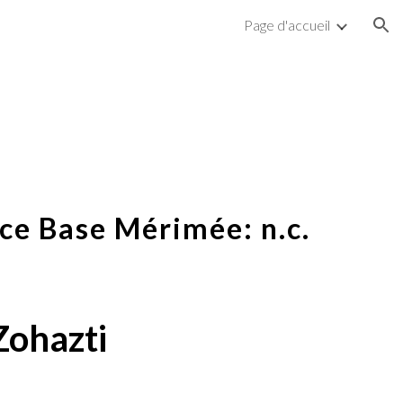
Page d'accueil
ion
ce Base Mérimée: n.c.
Zohazti