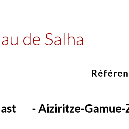
ip to main content
Skip to navigat
au de Salha
Référen
ast
- Aiziritze-Gamue-