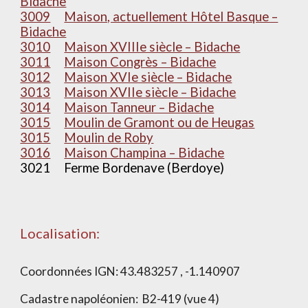
Bidache
3009
Maison, actuellement Hôtel Basque –
Bidache
3010
Maison XVIIIe siècle – Bidache
3011
Maison Congrès – Bidache
3012
Maison XVIe siècle – Bidache
3013
Maison XVIIe siècle – Bidache
3014
Maison Tanneur – Bidache
3015
Moulin de Gramont ou de Heugas
3015
Moulin de Roby
3016
Maison Champina – Bidache
3021
Ferme Bordenave (Berdoye)
Localisation:
Coordonnées IGN:
43.483257 , -1.140907
Cadastre napoléonien:
B2-419 (vue 4)