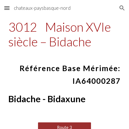
chateaux-paysbasque-nord
Skip to main content
Skip to navigation
3012
Maison XVIe
siècle – Bidache
Référence Base Mérimée:
IA64000287
Bidache - Bidaxune
Route 3