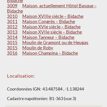
Bidache
3009
Maison, actuellement Hôtel Basque –
Bidache
3010
Maison XVIIIe siècle – Bidache
3011
Maison Congrès – Bidache
3012
Maison XVIe siècle – Bidache
3013
Maison XVIIe siècle – Bidache
3014
Maison Tanneur – Bidache
3015
Moulin de Gramont ou de Heugas
3015
Moulin de Roby
3016
Maison Champina – Bidache
Localisation:
Coordonnées IGN:
43.487584 , -1.138244
Cadastre napoléonien:
B1-363 (vue 3)