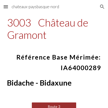
chateaux-paysbasque-nord
Skip to main content
Skip to navigation
3003
Château de
Gramont
Référence Base Mérimée:
IA64000289
Bidache - Bidaxune
Route 3