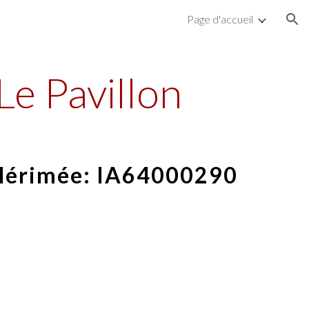
Page d'accueil
ion
Le Pavillon
Mérimée:
IA64000290