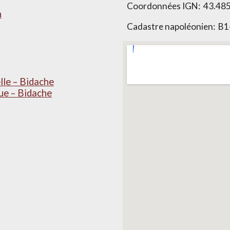
Coordonnées IGN:
43.485
n
Cadastre napoléonien:
B1
le – Bidache
ue – Bidache