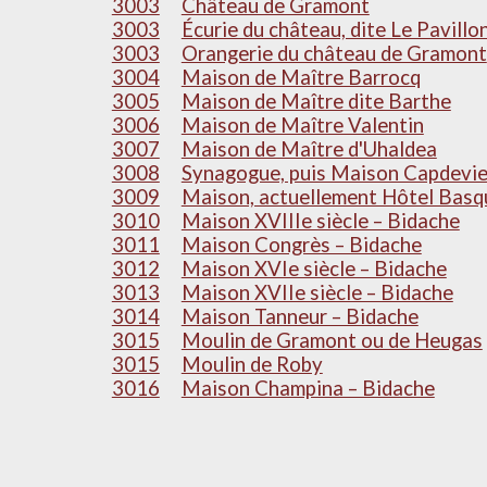
3003
Château de Gramont
3003
Écurie du château, dite Le Pavillo
3003
Orangerie du château de Gramont
3004
Maison de Maître Barrocq
3005
Maison de Maître dite Barthe
3006
Maison de Maître Valentin
3007
Maison de Maître d'Uhaldea
3008
Synagogue, puis Maison Capdeviel
3009
Maison, actuellement Hôtel Basq
3010
Maison XVIIIe siècle – Bidache
3011
Maison Congrès – Bidache
3012
Maison XVIe siècle – Bidache
3013
Maison XVIIe siècle – Bidache
3014
Maison Tanneur – Bidache
3015
Moulin de Gramont ou de Heugas
3015
Moulin de Roby
3016
Maison Champina – Bidache