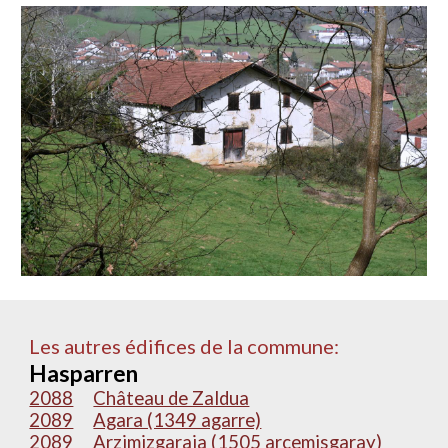
Les autres édifices de la commune:
Hasparren
2088
Château de Zaldua
2089
Agara (1349 agarre)
2089
Arzimizgaraia (1505 arcemisgaray)