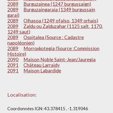
2089
Burguzainea (1247 burgussaign)
2089
Burguzaingaraia (1349 burgussain
garai)
2089
Olhasoa (1249 ofalso, 1349 orhais)
2089
Zaldu ou Zalduzahar (1125 salt, 1170,
1249 saut)
2089
Ospitalea (Source : Cadastre
napoléonien)
2089
Morroxkotegia (Source :Commission
Histoire)
2090
Maison Noble Saint-Jean/Jauregia
2091
Château Larraidy
2091
Maison Labardide
Localisation:
Coordonnées IGN:
43.378415 , -1.319046