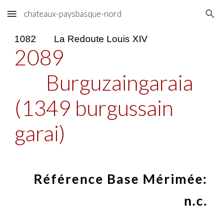
chateaux-paysbasque-nord
Skip to main content
Skip to navigation
1082
La Redoute Louis XIV
2089
Burguzaingaraia
(1349 burgussain
garai)
Référence Base Mérimée:
n.c.